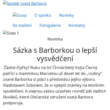
O spolku
Novinky
Ke stažení
Fotogalerie
Kontakty
Předchozí
Další
Novinka
Sázka s Barborkou o lepší
vysvědčení
Žádné čtyřky? Ruku na to! Čtrnáctiletý Vojta Čierný
patřící s maminkou Marcelou už deset let do „rodiny“
zvané Barborka si plácl s předsedou jejího výboru
Vladislavem Sobolem, že si vylepší známky na letošním
vysvědčení. A stejnou sázku uzavřelo rovněž pět dalších
školáků, které Občanské sdružení svatá Barbora
podporuje.