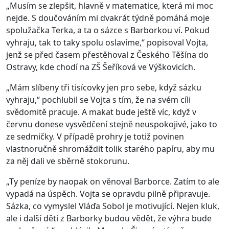
„Musím se zlepšit, hlavně v matematice, která mi moc
nejde. S doučováním mi dvakrát týdně pomáhá moje
spolužačka Terka, a ta o sázce s Barborkou ví. Pokud
vyhraju, tak to taky spolu oslavíme,“ popisoval Vojta,
jenž se před časem přestěhoval z Českého Těšína do
Ostravy, kde chodí na ZŠ Šeříková ve Výškovicích.
„Mám slíbeny tři tisícovky jen pro sebe, když sázku
vyhraju,“ pochlubil se Vojta s tím, že na svém cíli
svědomitě pracuje. A makat bude ještě víc, když v
červnu donese vysvědčení stejně neuspokojivé, jako to
ze sedmičky. V případě prohry je totiž povinen
vlastnoručně shromáždit tolik starého papíru, aby mu
za něj dali ve sběrně stokorunu.
„Ty peníze by naopak on věnoval Barborce. Zatím to ale
vypadá na úspěch. Vojta se opravdu pilně připravuje.
Sázka, co vymyslel Vláďa Sobol je motivující. Nejen kluk,
ale i další děti z Barborky budou vědět, že výhra bude