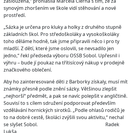
zasloužená,“ prohlásila Marcela Čierná s tím, že za
synovým zhoršením ve škole vidí stěhování a nové
prostředí.
„Sázka je určena pro kluky a holky z druhého stupně
základních škol. Pro středoškoláky a vysokoškoláky
toho děláme hodně, tak jsme připravili něco i pro ty
mladší. Z dětí, které jsme oslovili, se nevsadilo jen
jedno,“ řekl předseda výboru OSSB Sobol. Upřesnil i
výhru – bude jí poukaz na třítisícový nákup v prodejně
značkového oblečení.
Aby ho zainteresované děti z Barborky získaly, musí mít
známky přesně podle znění sázky. Většinou zlepšit
„nejhorší“ předmět, a pak se navíc polepšit v angličtině.
Souvisí to s cílem sdružení podporovat především
vzdělávání hornických sirotků. „Podle ohlasů rodičů je
to na dobré cestě, školáci zvýšili svou aktivitu,“ nechal
se slyšet Sobol. Radek
Lukša