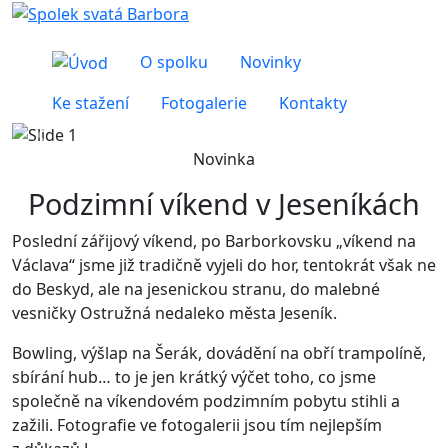
O spolku
Novinky
Ke stažení
Fotogalerie
Kontakty
Předchozí
Další
Novinka
Podzimní víkend v Jeseníkách
Poslední zářijový víkend, po Barborkovsku „víkend na
Václava“ jsme již tradičně vyjeli do hor, tentokrát však ne
do Beskyd, ale na jesenickou stranu, do malebné
vesničky Ostružná nedaleko města Jeseník.
Bowling, výšlap na Šerák, dovádění na obří trampolíně,
sbírání hub… to je jen krátký výčet toho, co jsme
společně na víkendovém podzimním pobytu stihli a
zažili. Fotografie ve fotogalerii jsou tím nejlepším