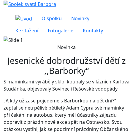
O spolku
Novinky
Ke stažení
Fotogalerie
Kontakty
Předchozí
Další
Novinka
Jesenické dobrodružství dětí z
,,Barborky“
S maminkami vyráběly sklo, koupaly se v lázních Karlova
Studánka, objevovaly Sovinec i Rešovské vodopády
„A kdy už zase pojedeme s Barborkou na pět dní?“
zeptal se netrpělivě pětiletý Adam Cypra své maminky
při čekání na autobus, který měl účastníky zájezdu
dopravit z prázdninové akce zpět na Ostravsko. Svou
otázkou vystihl, jak se podzimní prázdniny Občanského