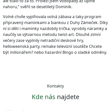
ale stálo to za to. Prolezl jsem vodopády až úplně
nahoru,“ svěřil se desetiletý Dominik.
Volné chvíle vyplňovala volná zábava a taky program
připravený maminkami a Ivankou z Duhy Zámeček. Díky
ní si děti i maminky nazdobily trička, vyrobily náramky a
naučily se výtvarnou metodu twist-art. Dlouhé zimní
večery zase vyplnily netradiční deskové hry,
helloweenská party, remake televizní soutěže Chcete
být milionářem? nebo hazardní Bingo o sladké odměny.
Kontakty
Kde nás
najdete