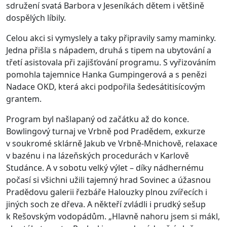
sdružení svatá Barbora v Jeseníkách dětem i většině
dospělých líbily.
Celou akci si vymyslely a taky připravily samy maminky.
Jedna přišla s nápadem, druhá s tipem na ubytování a
třetí asistovala při zajišťování programu. S vyřizováním
pomohla tajemnice Hanka Gumpingerová a s penězi
Nadace OKD, která akci podpořila šedesátitisícovým
grantem.
Program byl našlapaný od začátku až do konce.
Bowlingový turnaj ve Vrbně pod Pradědem, exkurze
v soukromé sklárně Jakub ve Vrbně-Mnichově, relaxace
v bazénu i na lázeňských procedurách v Karlově
Studánce. A v sobotu velký výlet – díky nádhernému
počasí si všichni užili tajemný hrad Sovinec a úžasnou
Pradědovu galerii řezbáře Halouzky plnou zvířecích i
jiných soch ze dřeva. A někteří zvládli i prudký sešup
k Rešovským vodopádům. „Hlavně nahoru jsem si mákl,