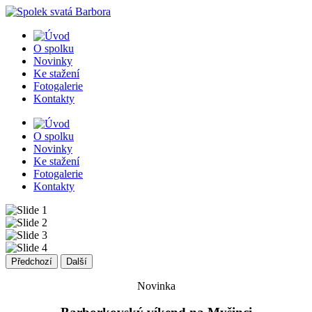
O spolku
Novinky
Ke stažení
Fotogalerie
Kontakty
O spolku
Novinky
Ke stažení
Fotogalerie
Kontakty
Předchozí
Další
Novinka