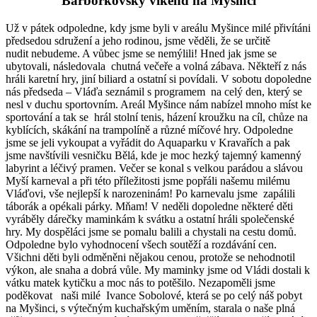
Barborkovský víkend na Myšinci
Už v pátek odpoledne, kdy jsme byli v areálu Myšince milé přivítáni
předsedou sdružení a jeho rodinou, jsme věděli, že se určitě
nudit nebudeme. A vůbec jsme se nemýlili! Hned jak jsme se
ubytovali, následovala chutná večeře a volná zábava. Někteří z nás
hráli karetní hry, jiní biliard a ostatní si povídali. V sobotu dopoledne
nás předseda – Vláďa seznámil s programem na celý den, který se
nesl v duchu sportovním. Areál Myšince nám nabízel mnoho míst ke
sportování a tak se hrál stolní tenis, házení kroužku na cíl, chůze na
kyblících, skákání na trampolíně a různé míčové hry. Odpoledne
jsme se jeli vykoupat a vyřádit do Aquaparku v Kravařích a pak
jsme navštívili vesničku Bělá, kde je moc hezký tajemný kamenný
labyrint a léčivý pramen. Večer se konal s velkou parádou a slávou
Myší karneval a při této příležitosti jsme popřáli našemu milému
Vláďovi, vše nejlepší k narozeninám! Po karnevalu jsme zapálili
táborák a opékali párky. Mňam! V neděli dopoledne některé děti
vyráběly dárečky maminkám k svátku a ostatní hráli společenské
hry. My dospěláci jsme se pomalu balili a chystali na cestu domů.
Odpoledne bylo vyhodnocení všech soutěží a rozdávání cen.
Všichni děti byli odměněni nějakou cenou, protože se nehodnotil
výkon, ale snaha a dobrá vůle. My maminky jsme od Vládi dostali k
vátku matek kytičku a moc nás to potěšilo. Nezapoměli jsme
poděkovat naši milé Ivance Sobolové, která se po celý náš pobyt
na Myšinci, s výtečným kuchařským uměním, starala o naše plná