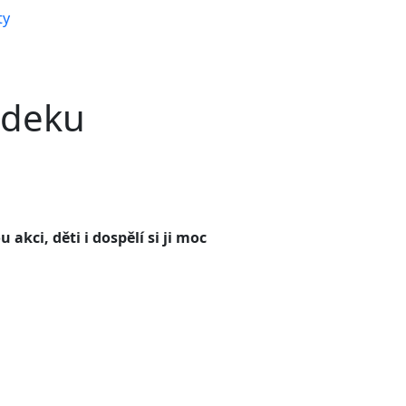
ty
Další
ndeku
ci, děti i dospělí si ji moc
Další