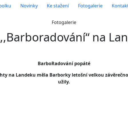
polku
Novinky
Ke stažení
Fotogalerie
Kontak
Fotogalerie
 ,,Barboradování“ na La
BarboRadování popáté
ty na Landeku měla Barborky letošní velkou závěrečnou ak
užily.