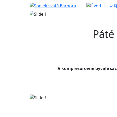
O s
Předchozí
Páté
V kompresorovně bývalé šach
Předchozí