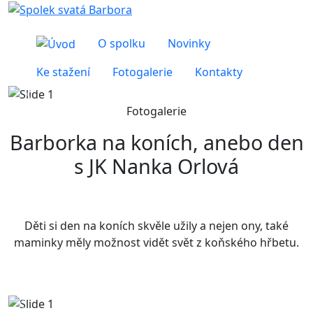
O spolku
Novinky
Ke stažení
Fotogalerie
Kontakty
Předchozí
Další
Fotogalerie
Barborka na koních, anebo den
s JK Nanka Orlová
Děti si den na koních skvěle užily a nejen ony, také
maminky měly možnost vidět svět z koňského hřbetu.
Předchozí
Dalš