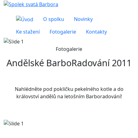
O spolku
Novinky
Ke stažení
Fotogalerie
Kontakty
Předchozí
Další
Fotogalerie
Andělské BarboRadování 2011
Nahlédněte pod pokličku pekelného kotle a do
království andělů na letošním Barboradování!
Předchozí
Dalš